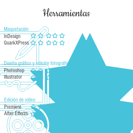
Herramientas
Maquetación
InDesign
QuarkXPress
Diseño gráfico y edición fotográfica
Photoshop
Illustrator
Edición de vídeo
Premiere
After Effects